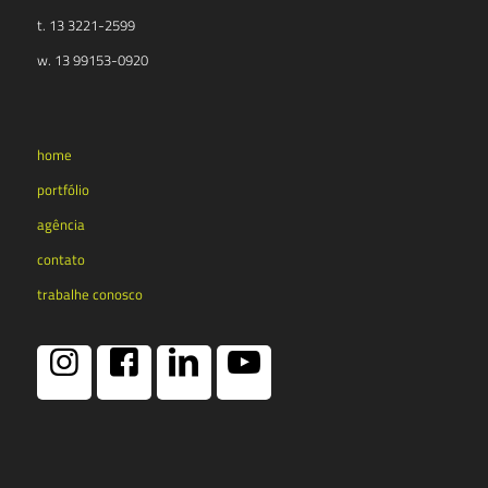
t. 13 3221-2599
w. 13 99153-0920
home
portfólio
agência
contato
trabalhe conosco