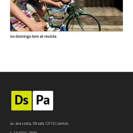
no domingo tem at revista
av. ana costa, 59 sala 12/13 | santos
t. 13 3221-2599