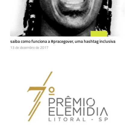
saiba como funciona a #pracegover, uma hashtag inclusiva
13 de dezembro de 2017