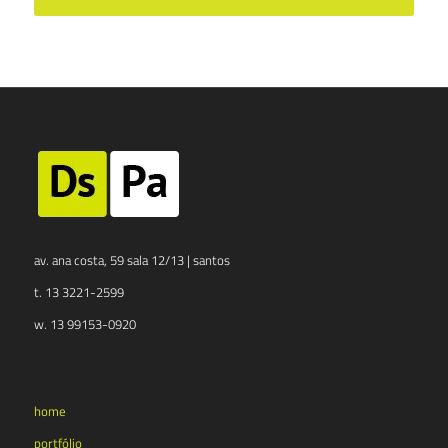
av. ana costa, 59 sala 12/13 | santos
t. 13 3221-2599
w. 13 99153-0920
home
portfólio