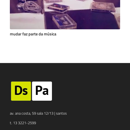
mudar faz parte da música
av. ana costa, 59 sala 12/13 | santos
t. 13 3221-2599