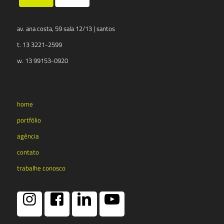
av. ana costa, 59 sala 12/13 | santos
t. 13 3221-2599
w. 13 99153-0920
home
portfólio
agência
contato
trabalhe conosco