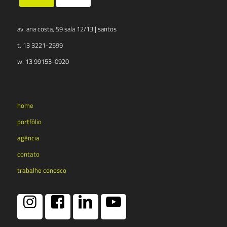
av. ana costa, 59 sala 12/13 | santos
t. 13 3221-2599
w. 13 99153-0920
home
portfólio
agência
contato
trabalhe conosco