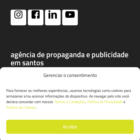
agência de propaganda e publicidade
em santos
a
dspa
é uma das mais conceituadas e premiadas agências de
Gerenciar o consentimento
publicidade, propaganda e marketing de santos. entre seus
prêmios, destacam-se o profissionais do ano da rede globo em
Para fornecer as melhores experiências, usamos tecnologias como cookies para
duas edições, tv tribuna por 4 vezes e prêmio
armazenar e/ou acessar informações do dispositivo. Ao navegar pelo site você
eletromídia em 14 ocasiões.
declara concordar com nossos
Termos e Condições
,
Política de Privacidade
e
Política de Cookies
.
Aceitar