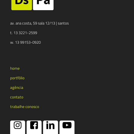
av. ana costa, 59 sala 12/13 | santos
t. 13 3221-2599
w. 13 99153-0920
home
portfólio
agência
contato
trabalhe conosco