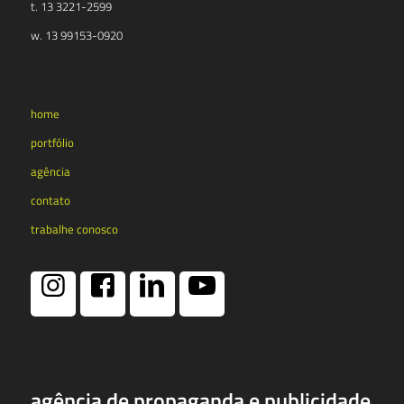
t. 13 3221-2599
w. 13 99153-0920
home
portfólio
agência
contato
trabalhe conosco
agência de propaganda e publicidade