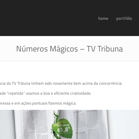
home
portfólio
Números Mágicos – TV Tribuna
cia da TV Tribuna tinham sido novamente bem acima da concorrência.
ade “repetida” usamos a boa e eficiente criatividade.
pressa e em ações pontuais fizemos mágica.