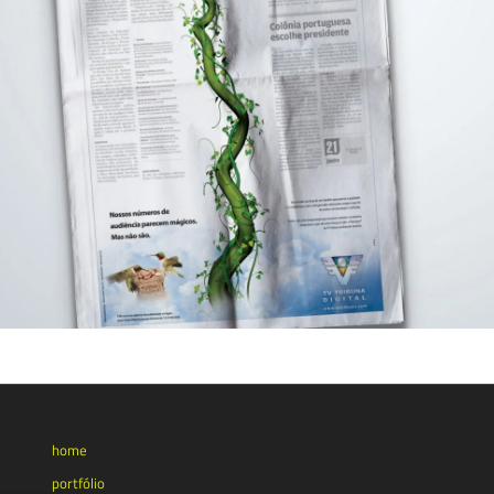
home
portfólio