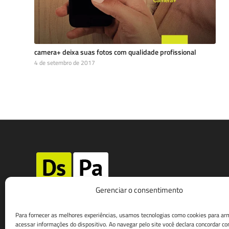
camera+ deixa suas fotos com qualidade profissional
4 de setembro de 2017
Gerenciar o consentimento
av. ana costa, 59 sala 12/13 | santos
Para fornecer as melhores experiências, usamos tecnologias como cookies para ar
acessar informações do dispositivo. Ao navegar pelo site você declara concordar c
t. 13 3221-2599