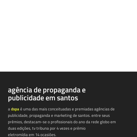
agência de propaganda e
publicidade em santos
a
dspa
é uma das mais conceituadas e premiadas agências de
publicidade, propaganda e marketing de santos. entre seus
prêmios, destacam-se o profissionais do ano da rede globo em
duas edições, tv tribuna por 4 vezes e prêmio
eletromídia em 14 ocasiões.