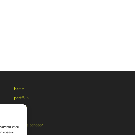
home
portfólio
agência
contato
trabalhe conosco
mazenar e/ou
om nossos