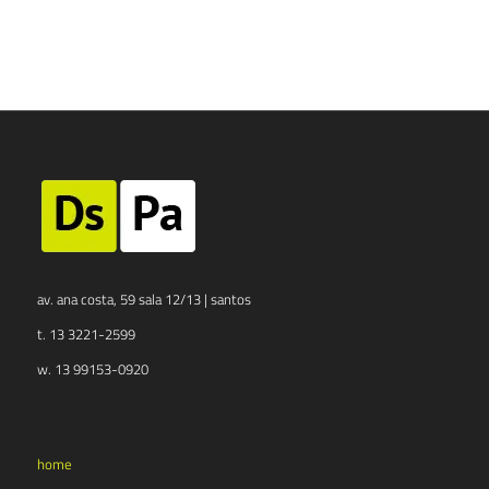
av. ana costa, 59 sala 12/13 | santos
t. 13 3221-2599
w. 13 99153-0920
home