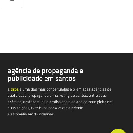
agência de propaganda e
publicidade em santos
a
dspa
é uma das mais conceituadas e premiadas agências de
publicidade, propaganda e marketing de santos. entre seus
prêmios, destacam-se o profissionais do ano da rede globo em
duas edições, tv tribuna por 4 vezes e prêmio
eletromídia em 14 ocasiões.