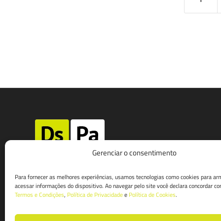
Gerenciar o consentimento
av. ana costa, 59 sala 12/13 | santos
Para fornecer as melhores experiências, usamos tecnologias como cookies para ar
acessar informações do dispositivo. Ao navegar pelo site você declara concordar c
t. 13 3221-2599
Termos e Condições
,
Política de Privacidade
e
Política de Cookies
.
w. 13 99153-0920