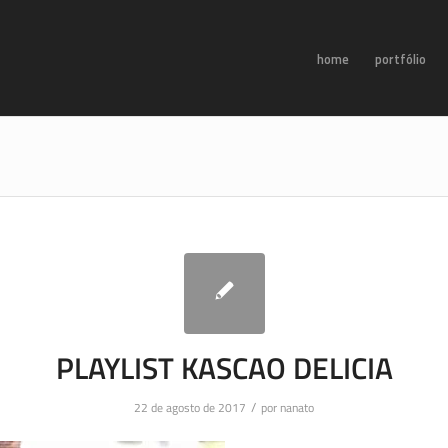
home
portfólio
PLAYLIST KASCAO DELICIA
/
22 de agosto de 2017
por
nanato