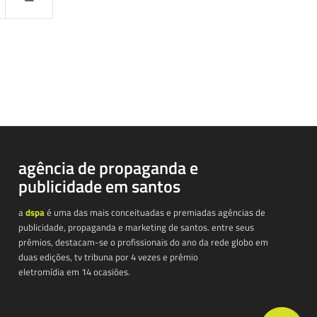
agência de propaganda e
publicidade em santos
a
dspa
é uma das mais conceituadas e premiadas agências de
publicidade, propaganda e marketing de santos. entre seus
prêmios, destacam-se o profissionais do ano da rede globo em
duas edições, tv tribuna por 4 vezes e prêmio
eletromídia em 14 ocasiões.