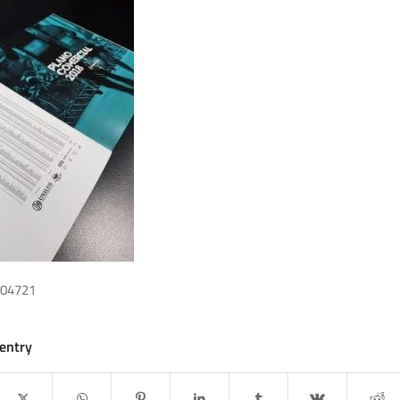
104721
 entry