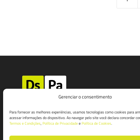
Gerenciar o consentimento
av. ana costa, 59 sala 12/13 | santos
Para fornecer as melhores experiências, usamos tecnologias como cookies para ar
acessar informações do dispositivo. Ao navegar pelo site você declara concordar c
t. 13 3221-2599
Termos e Condições
,
Política de Privacidade
e
Política de Cookies
.
w. 13 99153-0920