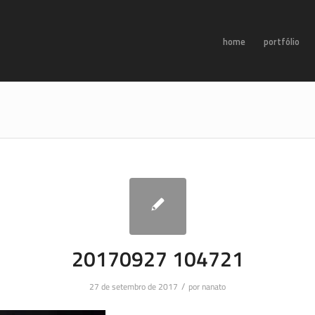
home
portfólio
20170927 104721
/
27 de setembro de 2017
por
nanato