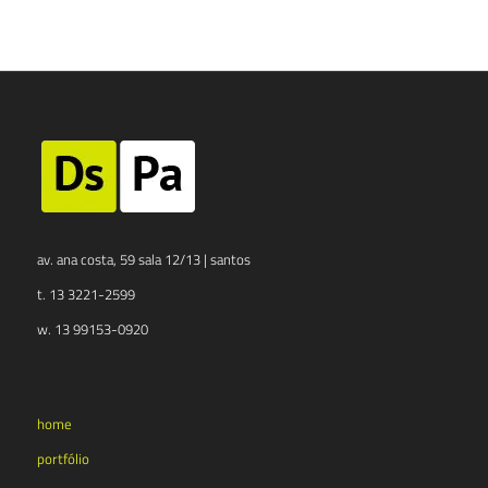
av. ana costa, 59 sala 12/13 | santos
t. 13 3221-2599
w. 13 99153-0920
home
portfólio