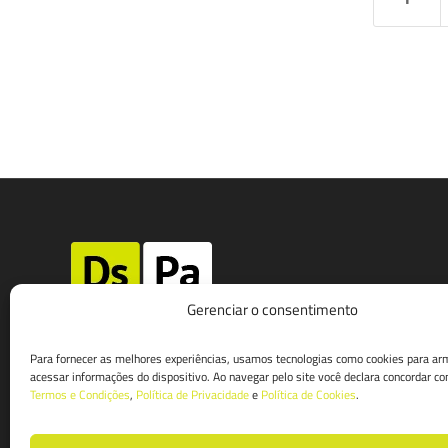
Gerenciar o consentimento
av. ana costa, 59 sala 12/13 | santos
Para fornecer as melhores experiências, usamos tecnologias como cookies para ar
acessar informações do dispositivo. Ao navegar pelo site você declara concordar c
t. 13 3221-2599
Termos e Condições
,
Política de Privacidade
e
Política de Cookies
.
w. 13 99153-0920