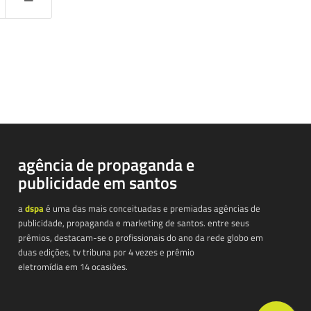
agência de propaganda e
publicidade em santos
a
dspa
é uma das mais conceituadas e premiadas agências de
publicidade, propaganda e marketing de santos. entre seus
prêmios, destacam-se o profissionais do ano da rede globo em
duas edições, tv tribuna por 4 vezes e prêmio
eletromídia em 14 ocasiões.