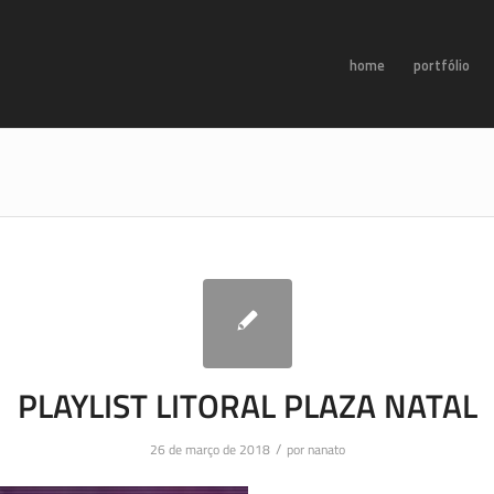
home
portfólio
PLAYLIST LITORAL PLAZA NATAL
/
26 de março de 2018
por
nanato