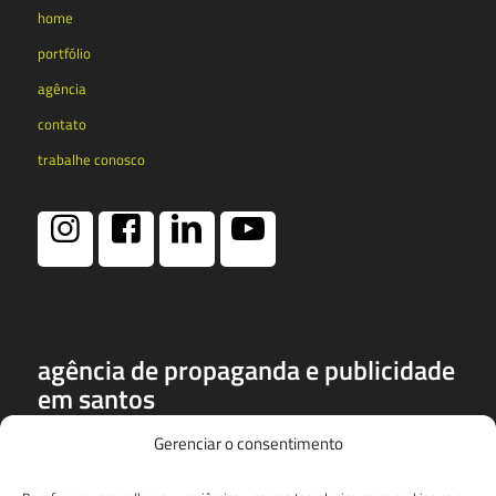
home
portfólio
agência
contato
trabalhe conosco
agência de propaganda e publicidade
em santos
a
dspa
é uma das mais conceituadas e premiadas agências de
Gerenciar o consentimento
publicidade, propaganda e marketing de santos. entre seus
prêmios, destacam-se o profissionais do ano da rede globo em