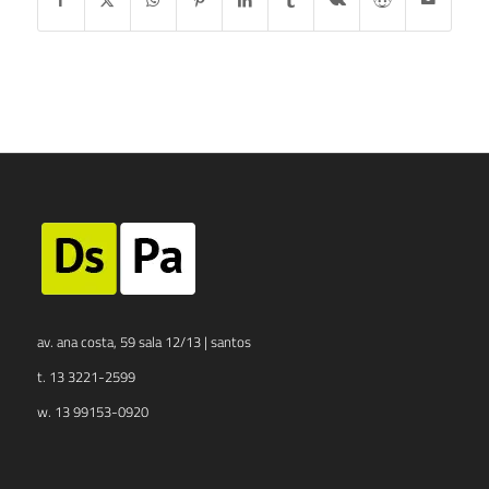
av. ana costa, 59 sala 12/13 | santos
t. 13 3221-2599
w. 13 99153-0920