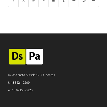
av. ana costa, 59 sala 12/13 | santos
t. 13 3221-2599
w. 13 99153-0920