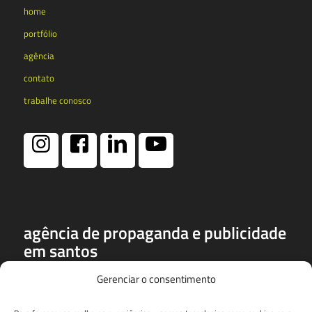
home
portfólio
agência
contato
trabalhe conosco
agência de propaganda e publicidade
em santos
a
dspa
é uma das mais conceituadas e premiadas agências de
Gerenciar o consentimento
publicidade, propaganda e marketing de santos. entre seus
prêmios, destacam-se o profissionais do ano da rede globo em