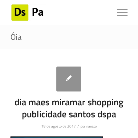
Óia
dia maes miramar shopping
publicidade santos dspa
/
18 de agosto de 2017
por
nanato