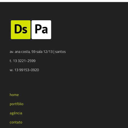
av. ana costa, 59 sala 12/13 | santos
t. 13 3221-2599
w. 13 99153-0920
home
portfólio
agência
contato