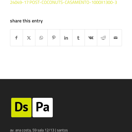
24049-17 POST-COCONUTS-CASAMENTO-1000X1300-3
share this entry
av. ana costa, 59 sala 12/13 | santos