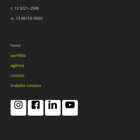
t. 13 3221-2599
w. 13 99153-0920
home
portfólio
agência
contato
trabalhe conosco